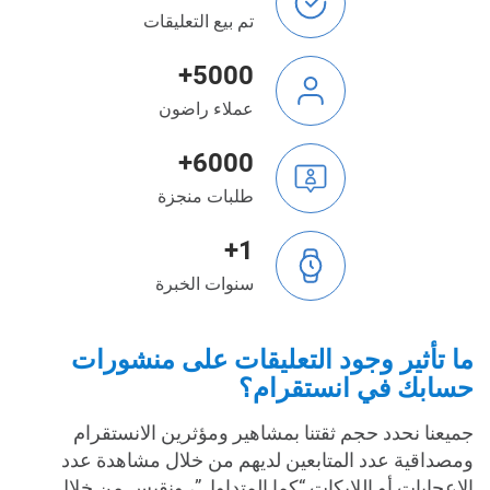
تم بيع التعليقات
5000+
عملاء راضون
6000+
طلبات منجزة
1+
سنوات الخبرة
ما تأثير وجود التعليقات على منشورات
حسابك في انستقرام؟
جميعنا نحدد حجم ثقتنا بمشاهير ومؤثرين الانستقرام
ومصداقية عدد المتابعين لديهم من خلال مشاهدة عدد
الإعجابات أو اللايكات “كما المتداول”، ونقيس من خلال