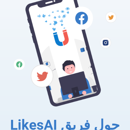
حول فريق LikesAI