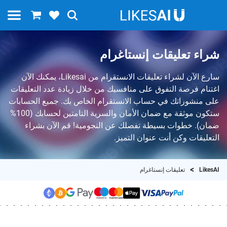
شراء تعليقات إنستاغرام
سارع الآن لشراء تعليقات الانستقرام من Likesai، يمكنك الآن
اغتنام فرصة التفوق على منافسيك من خلال زيادة عدد التعليقات
على منشوراتك في حساب الانستقرام الخاص بك. جميع الحسابات
ستكون موثقة مع ضمان الأمان والسرية التامتين لحسابك (100%
ضمان). خطوات بسيطة تفصلك عن النجومية! قم الآن بشراء
التعليقات وكن أنت عنوان التميز.
LikesAI
تعليقات إنستاغرام