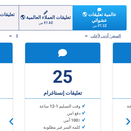
🌎 عالمية تعليقات
🌎 تعليقات العملاء العالمية
عشوائي
$4.19
من
$2.79
من
السعر: أدنى لأعلى
$
25
تعليقات إنستاغرام
وقت التسليم 1-12 ساعة
دفع امن
100٪ آمن
كلمة السر غير مطلوبة