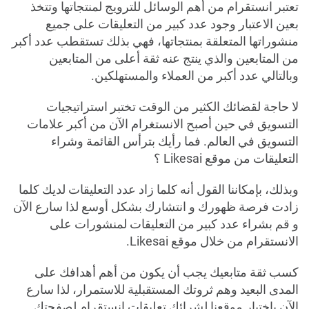
تعتبر انستقرام من أهم الوسائل للترويج لمنتجاتها وتتخذ
بعين الاعتبار وجود عدد كبير من التعليقات على جميع
منشوراتها المتعلقة بمنتجاتها، فهي بذلك تستقطب عدد أكبر
من المتابعين والذي ينتج عنه ثقة أعلى من المتابعين
وبالتالي عدد أكبر من العملاء والمستهلكين.
لا حاجة لقضائك الكثير من الوقت تختبر استراتيجيات
التسويق في حين أصبح الانستغرام الآن من أكبر علامات
التسويق في العالم. فما رأيك بترأس القائمة وشراء
التعليقات من موقع Likesai ؟
وبذلك، بإمكاننا القول أنه كلما زاد عدد التعليقات لديك كلما
زادت فرصة ظهورك و انتشارك بشكل أوسع لذا سارع الآن
و قم بشراء عدد كبير من التعليقات لمنشورات على
الانستقرام من خلال موقع Likesai.
كسب ثقة متابعيك يجب أن يكون من أهم أهدافك على
المدى البعيد وهم ثروتك المستقبلية للاستمرار، لذا سارع
الآن باختيار موقعنا لشرائك تعليقات انستقرام لصفحتك