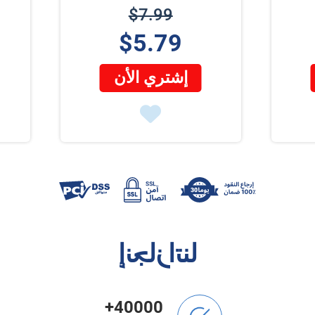
$7.99
$5.79
إشتري الأن
إنجازاتنا
40000+