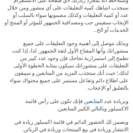
وستلاحظ أنه بمجرد زيارتك لأي صفحة على الانستقرام
سيجذب انتباهك كمية التعليقات على أي منشور ومن خلال
عدد أو كمية التعليقات وكذلك مضمونها سواء بالسلب أو
الإيجاب ستقيس حب ومصداقية الجمهور للمؤثر أو المنتج أو
الخدمات أو الخ…
وبذلك نتوصل إلى أهمية وجود التعليقات على جميع
منشوراتك وأنها المفتاح الأول لثقة الجمهور. لذا، إذا كنت
تطمح إلى استمرارية نجاحك فإن وجود عدد كبير من
التعليقات على منشوراتك سيكون بمثابة الخطوة الأولى
لذلك؛ حيث أنك ستجذب المزيد من المتابعين و سيبقون
على اطلاع دائم وتفاعل مستمر على جميع محتواك سواء
بالتعليق أو الإعجاب .
وبزيادة عدد ا
لمتابعين
فإنك تكون على رأس قائمة
الاكسبلور وبالتالي الكثير المتابعين.
ويضمن لك الحضور الدائم في قائمة اكسبلور زيادة في
الانتشار وزيادة في بيع المنتجات وزيادة في الزبائن.