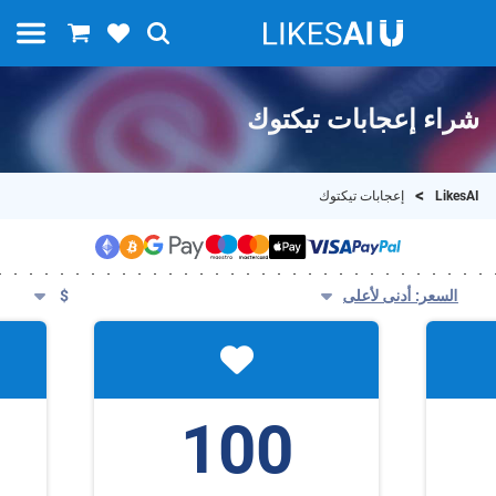
شراء إعجابات تيكتوك
LikesAI
إعجابات تيكتوك
السعر: أدنى لأعلى
$
100