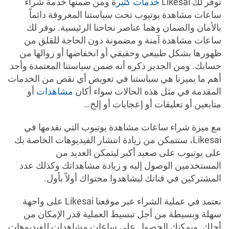
توفر لك Likesai
خدمات كثير
ة ومن ضمنها خدمة شراء
ساعات مشاهدة يوتيوب تحت سياستنا المعروفة دائماً
بالأمان والضمان وهما عناصر نجاحنا الرئيسية. نوفر لك
ساعات مشاهدة آمنة و مضمونة دون الحاجة للقلق من
ظهورها بشكل طبيعي وحقيقي أو انخفاضها أو زوالها من
حسابك. ومن الجدير ذكره أنه ضمن سياستنا المعتمدة وأحد
أهم ما يميزنا هي سياستنا في تعويض أي نقص من الخدمات
المقدمة في مثل هذه الحالات سواء أكان
مشاهدات
أو
متابعين أو تعليقات أو إعجابات أو إلخ…
مع ميزة شراء ساعات مشاهدة يوتيوب التي نقدمها في
Likesai، ستتمكن من زيادة انتشار الفيديوهات الخاصة بك
على يوتيوب على صعيد أكبر ليتمكن العديد من
المستخدمين الوصول إليه و زيادة مشاهداتك وكذلك عدد
المشتركين في قناتك ليشاهدوا محتواك أولاً بأول.
نعتمد في عملية الشراء عبر موقعنا Likesai على واجهة
سهلة وبسيطة من أجل تبسيط العملية قدر الإمكان من
أجلك. ويمكنك الحصول على ساعات مشاهدات للفيديوهات