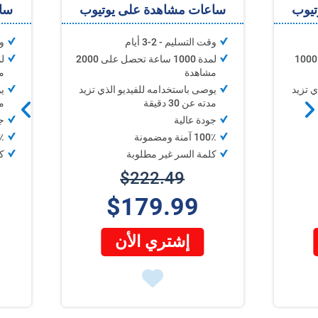
تيوب
ساعات مشاهدة على يوتيوب
ساع
وقت التسليم - 2-3 أيام
وق
لمدة 500 ساعة تحصل على 1000
لمدة 1000 ساعة تحصل على 2000
مشاهدة
م
ي تزيد
يوصى باستخدامه للفيديو الذي تزيد
ي
مدته عن 30 دقيقة
مد
جودة عالية
ج
100٪ آمنة ومضمونة
100٪
كلمة السر غير مطلوبة
ك
$222.49
$179.99
إشتري الأن