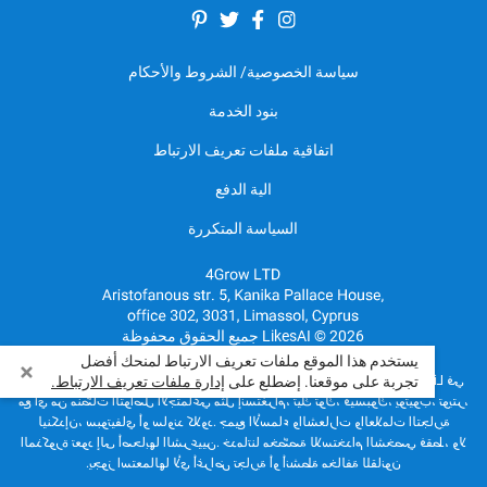
سياسة الخصوصية/ الشروط والأحكام
بنود الخدمة
اتفاقية ملفات تعريف الارتباط
الية الدفع
السياسة المتكررة
LikesAI © 2026 جميع الحقوق محفوظة
يستخدم هذا الموقع ملفات تعريف الارتباط لمنحك أفضل
في LikesAI نعمل بشكلٍ مستقل تمامًا، ولا تربطنا أي علاقة رسمية أو شراكة أو رعاية
تجربة على موقعنا. إضطلع على
إدارة ملفات تعريف الارتباط.
مع أي من منصّات التواصل الاجتماعي مثل إنستغرام، تيك توك، فيسبوك، يوتيوب، تويتر،
لينكدإن، سبوتيفاي أو ساوند كلاود. جميع الأسماء والشعارات والعلامات التجارية
المذكورة تعود إلى أصحابها الشرعيين. خدماتنا مخصّصة للاستخدام الشخصي فقط، ولا
يجوز استعمالها لأي أغراض تجارية أو أنشطة مخالفة للقانون.